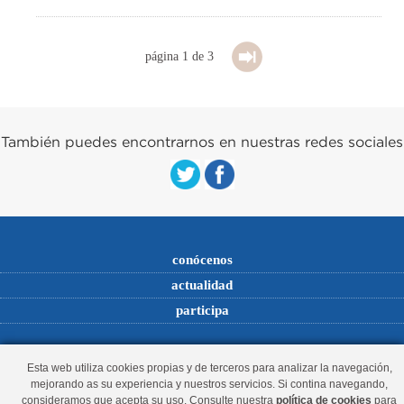
página 1 de 3
También puedes encontrarnos en nuestras redes sociales
conócenos
actualidad
participa
© Partido Popular de Águilas - Calle Manuel Becerra, 3, 30880, Águilas,
Esta web utiliza cookies propias y de terceros para analizar la navegación,
mejorando as su experiencia y nuestros servicios. Si contina navegando,
Murcia,
Teléfono 968413650
consideramos que acepta su uso. Consulte nuestra
política de cookies
para